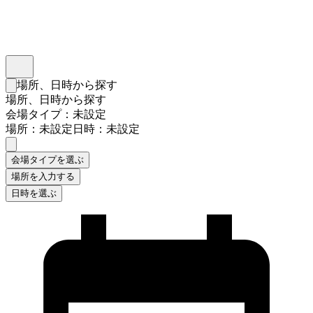
インスタベース
メニュー
場所、日時から探す
検索フォームを閉じる
場所、日時から探す
会場タイプ：未設定
場所：未設定
日時：未設定
会場タイプを選ぶ
場所を入力する
日時を選ぶ