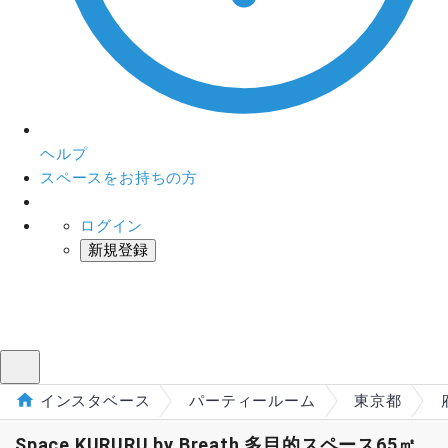
ヘルプ
スペースをお持ちの方
ログイン
新規登録
インスタベース
メニュー
インスタベース
パーティールーム
東京都
Space KURURU by Breath 多目的スペース65㎡