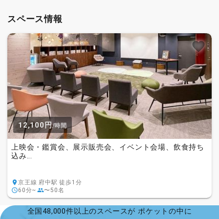
スペース情報
12,100円
/時間
上映会・鑑賞会、展示販売会、イベント会場、飲食持ち
込み...
京王線 府中駅 徒歩1分
60分~
〜50名
全国48,000件以上のスペースが ポケットの中に