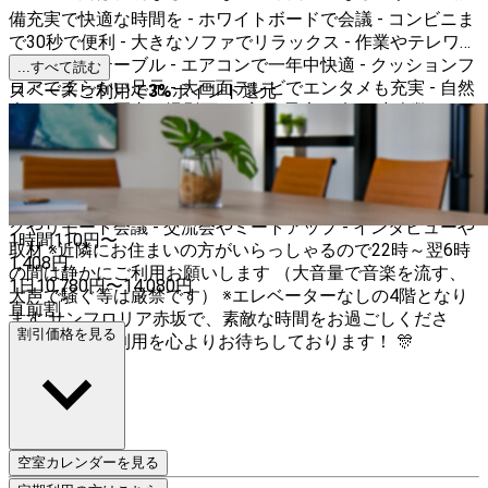
備充実で快適な時間を - ホワイトボードで会議 - コンビニま
で30秒で便利 - 大きなソファでリラックス - 作業やテレワー
クが可能なテーブル - エアコンで一年中快適 - クッションフ
...すべて読む
ロアで柔らかい足元 - 大画面テレビでエンタメも充実 - 自然
スペースご利用で
3
%
ポイント還元
光できれいな写真も撮影可 👥 定員 最大12名！ 少人数から
大人数まで対応可能な広さでイベントにぴったりです！ ※定
員以上でのご利用は規約違反になり、即刻退場の上、違約金
を請求いたします🙇‍♀️ 🎈 おすすめの利用シーン - 女子会や撮
影 - 会議 - ママ会 - ホームパーティーや誕生日会 - テレワー
クやリモート会議 - 交流会やミートアップ - インタビューや
1時間
110
円〜
取材 ※近隣にお住まいの方がいらっしゃるので22時～翌6時
1,408
円
の間は静かにご利用お願いします （大音量で音楽を流す、
1日
10,780
円
〜
14,080
円
大声で騒ぐ等は厳禁です） ※エレベーターなしの4階となり
直前割
ます サンフロリア赤坂で、素敵な時間をお過ごしくださ
割引価格を見る
い。皆様のご利用を心よりお待ちしております！ 🎊
空室カレンダーを見る