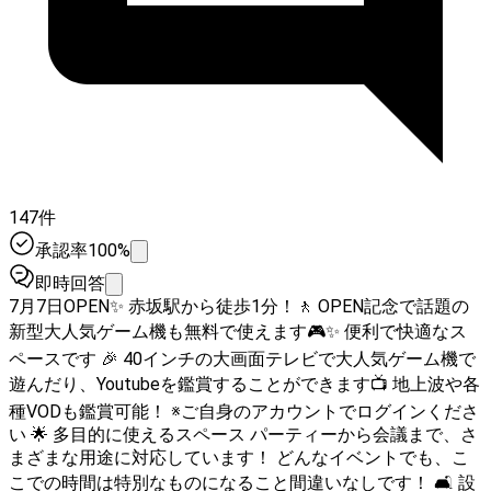
147件
承認率100%
即時回答
7月7日OPEN✨ 赤坂駅から徒歩1分！🚶 OPEN記念で話題の
新型大人気ゲーム機も無料で使えます🎮✨ 便利で快適なス
ペースです 🎉 40インチの大画面テレビで大人気ゲーム機で
遊んだり、Youtubeを鑑賞することができます📺 地上波や各
種VODも鑑賞可能！ ※ご自身のアカウントでログインくださ
い 🌟 多目的に使えるスペース パーティーから会議まで、さ
まざまな用途に対応しています！ どんなイベントでも、こ
こでの時間は特別なものになること間違いなしです！ 🛋 設