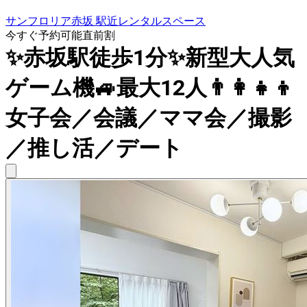
サンフロリア赤坂 駅近レンタルスペース
今すぐ予約可能
直前割
✨赤坂駅徒歩1分✨新型大人気
ゲーム機🚙最大12人👨‍👩‍👧‍👦
女子会／会議／ママ会／撮影
／推し活／デート