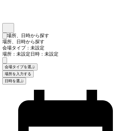
インスタベース
メニュー
場所、日時から探す
検索フォームを閉じる
場所、日時から探す
会場タイプ：未設定
場所：未設定
日時：未設定
会場タイプを選ぶ
場所を入力する
日時を選ぶ