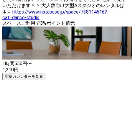
いただけます＾＾ 大人数向け大型Aスタジオのレンタルは
↓↓
https://www.instabase.jp/space/738114616?
cat=dance-studio
スペースご利用で
3
%
ポイント還元
1時間
550
円〜
1,210
円
空室カレンダーを見る