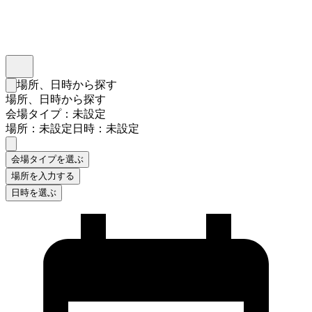
インスタベース
メニュー
場所、日時から探す
検索フォームを閉じる
場所、日時から探す
会場タイプ：未設定
場所：未設定
日時：未設定
会場タイプを選ぶ
場所を入力する
日時を選ぶ