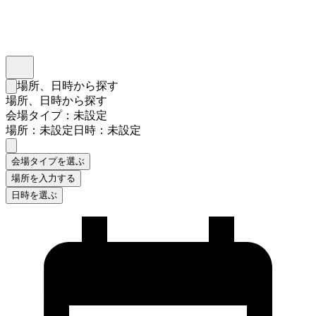
インスタベース
メニュー
場所、日時から探す
検索フォームを閉じる
場所、日時から探す
会場タイプ：未設定
場所：未設定
日時：未設定
会場タイプを選ぶ
場所を入力する
日時を選ぶ