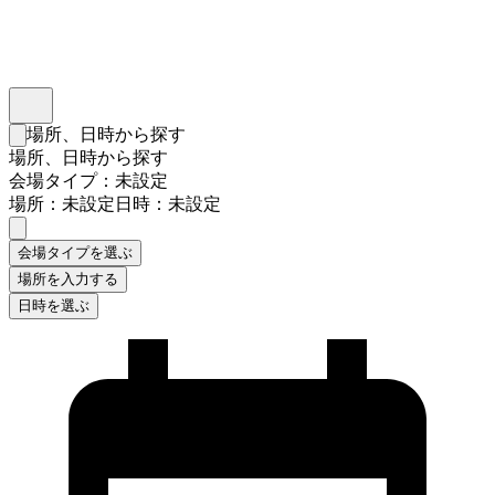
インスタベース
メニュー
場所、日時から探す
検索フォームを閉じる
場所、日時から探す
会場タイプ：未設定
場所：未設定
日時：未設定
会場タイプを選ぶ
場所を入力する
日時を選ぶ