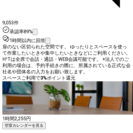
9,053件
承認率89%
1時間以内に回答
扉のない区切られた空間です。 ゆったりとスペースを使っ
て作業したいときや集中したいときなどにご利用ください。
H¹Tは全席で会話・通話・WEB会議可能です。 ※法人でのご
利用の場合は、予約手続きの際に、所属されている正式な会
社名や団体名の入力をお願い致します。
スペースご利用で
3
%
ポイント還元
1時間
2,255
円
空室カレンダーを見る