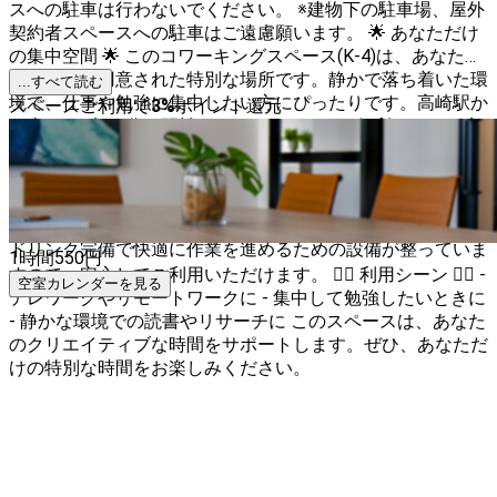
スへの駐車は行わないでください。 ※建物下の駐車場、屋外
契約者スペースへの駐車はご遠慮願います。 🌟 あなただけ
の集中空間 🌟 このコワーキングスペース(K-4)は、あなたの
ためだけに用意された特別な場所です。静かで落ち着いた環
...すべて読む
境で、仕事や勉強に集中したい方にぴったりです。高崎駅か
スペースご利用で
3
%
ポイント還元
ら車でわずか5分の距離にあり、アクセスも便利です。 お部
屋は扉付き「半個室」です。完全個室ではありませんので上
部欄間が空いています。 🛠 設備のご紹介 🛠 このスペース
は、シンプルでありながら必要なものが揃っています。1名
個室にはPCモニターも完備。フォンブース、空調、フリー
ドリンク完備で快適に作業を進めるための設備が整っていま
1時間
550
円
すので、安心してご利用いただけます。 🚶‍♂️ 利用シーン 🚶‍♀️ -
空室カレンダーを見る
テレワークやリモートワークに - 集中して勉強したいときに
- 静かな環境での読書やリサーチに このスペースは、あなた
のクリエイティブな時間をサポートします。ぜひ、あなただ
けの特別な時間をお楽しみください。