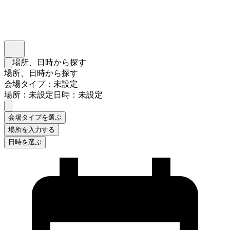
インスタベース
メニュー
場所、日時から探す
検索フォームを閉じる
場所、日時から探す
会場タイプ：未設定
場所：未設定
日時：未設定
会場タイプを選ぶ
場所を入力する
日時を選ぶ