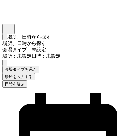
インスタベース
メニュー
場所、日時から探す
検索フォームを閉じる
場所、日時から探す
会場タイプ：未設定
場所：未設定
日時：未設定
会場タイプを選ぶ
場所を入力する
日時を選ぶ