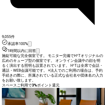
9,055件
承認率100%
1時間以内に回答
施錠可能な完全個室です。 モニター完備でH¹Tオリジナルの
広めのキューブ型の個室です。 オンライン会議中の顔を明
るく演出する照明も設置されています。 H¹Tは全席で会話・
通話・WEB会議可能です。 ※法人でのご利用の場合は、予約
手続きの際に、所属されている正式な会社名や団体名の入力
をお願い致します。
スペースご利用で
3
%
ポイント還元