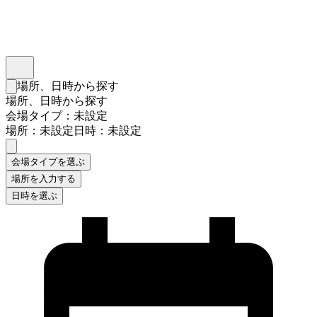
インスタベース
メニュー
場所、日時から探す
検索フォームを閉じる
場所、日時から探す
会場タイプ：未設定
場所：未設定
日時：未設定
会場タイプを選ぶ
場所を入力する
日時を選ぶ