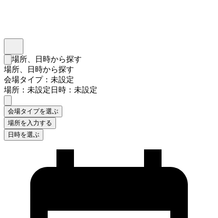
インスタベース
メニュー
場所、日時から探す
検索フォームを閉じる
場所、日時から探す
会場タイプ：未設定
場所：未設定
日時：未設定
会場タイプを選ぶ
場所を入力する
日時を選ぶ