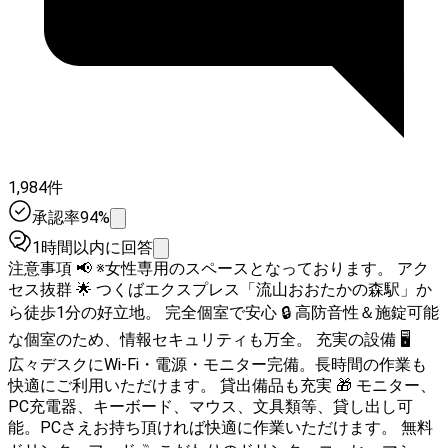
1,984件
承認率94%
1時間以内に回答
注意事項 📢 ※女性専用のスペースとなっております。 アク
セス抜群 🌟 つくばエクスプレス「流山おおたかの森駅」か
ら徒歩1分の好立地。 完全個室で安心 🔒 高防音性＆施錠可能
な個室のため、情報セキュリティも万全。 充実の設備 🖥️
広々デスクにWi-Fi・電源・モニター完備。長時間の作業も
快適にご利用いただけます。 貸出備品も充実 🎁 モニター、
PC充電器、キーボード、マウス、文具類等、貸し出し可
能。PCさえお持ち頂ければ快適に作業いただけます。 無料