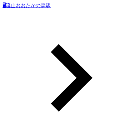
🖥流山おおたかの森駅