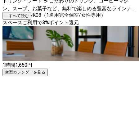
ドリンク・フード ☕ こだわりのドリンク、コーヒーマシ
ン、スープ、お菓子など、無料で楽しめる豊富なラインナッ
プ。 ROOM NK08（1名用完全個室/女性専用）
...すべて読む
スペースご利用で
3
%
ポイント還元
1時間
1,650
円
空室カレンダーを見る