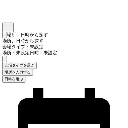
インスタベース
メニュー
場所、日時から探す
検索フォームを閉じる
場所、日時から探す
会場タイプ：未設定
場所：未設定
日時：未設定
会場タイプを選ぶ
場所を入力する
日時を選ぶ