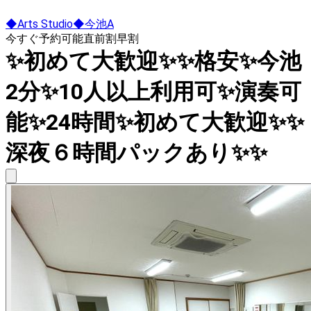
◆Arts Studio◆今池A
今すぐ予約可能
直前割
早割
✨初めて大歓迎✨✨格安✨今池
2分✨10人以上利用可✨演奏可
能✨24時間✨初めて大歓迎✨✨
深夜６時間パックあり✨✨