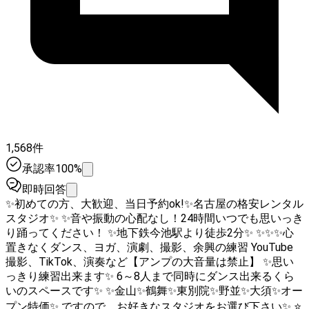
1,568件
承認率100%
即時回答
✨初めての方、大歓迎、当日予約ok!✨名古屋の格安レンタル
スタジオ✨ ✨音や振動の心配なし！24時間いつでも思いっき
り踊ってください！ ✨地下鉄今池駅より徒歩2分✨ ✨✨✨心
置きなくダンス、ヨガ、演劇、撮影、余興の練習 YouTube
撮影、TikTok、演奏など【アンプの大音量は禁止】 ✨思い
っきり練習出来ます✨ 6～8人まで同時にダンス出来るくら
いのスペースです✨ ✨金山✨鶴舞✨東別院✨野並✨大須✨オー
プン特価✨ ですので、お好きなスタジオをお選び下さい✨ ⭐