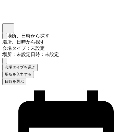
インスタベース
メニュー
場所、日時から探す
検索フォームを閉じる
場所、日時から探す
会場タイプ：未設定
場所：未設定
日時：未設定
会場タイプを選ぶ
場所を入力する
日時を選ぶ