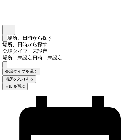
インスタベース
メニュー
場所、日時から探す
検索フォームを閉じる
場所、日時から探す
会場タイプ：未設定
場所：未設定
日時：未設定
会場タイプを選ぶ
場所を入力する
日時を選ぶ