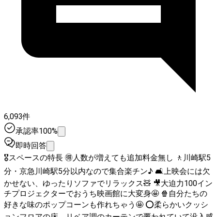
6,093件
承認率100%
即時回答
🎖スペースの特長 🉐人数が増えても追加料金無し 🚶川崎駅5
分・京急川崎駅5分以内なので集合楽チン♪ 🛋上映会には欠
かせない、ゆったりソファでリラックス🧸 🎥大迫力100イン
チプロジェクターでおうち映画館に大変身🤩 🍿自分たちの
好きな味のポップコーンも作れちゃう🤩 ⭕柔らかいクッシ
ョンフロアの床、リベア調のカーテンで覆われていて没入感