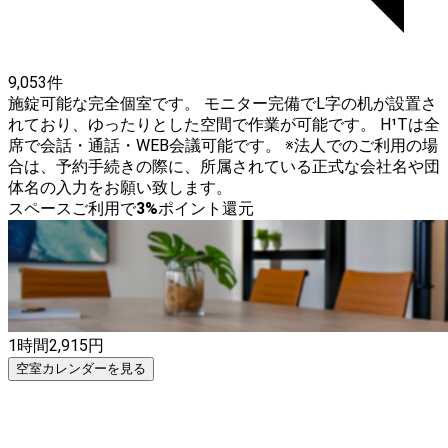
9,053件
施錠可能な完全個室です。 モニター完備でL字の机が設置さ
れており、ゆったりとした空間で作業が可能です。 H¹Tは全
席で会話・通話・WEB会議可能です。 ※法人でのご利用の場
合は、予約手続きの際に、所属されている正式な会社名や団
体名の入力をお願い致します。
スペースご利用で
3
%
ポイント還元
1時間
2,915
円
空室カレンダーを見る