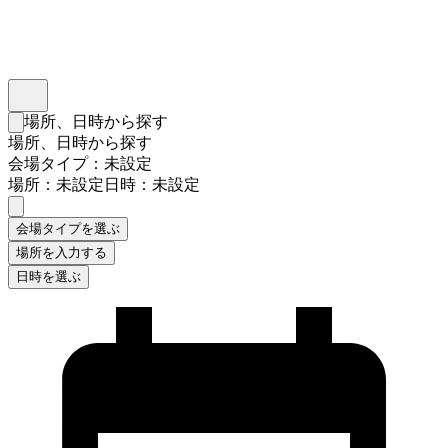
インスタベース
メニュー
場所、日時から探す
検索フォームを閉じる
場所、日時から探す
会場タイプ：未設定
場所：未設定
日時：未設定
会場タイプを選ぶ
場所を入力する
日時を選ぶ