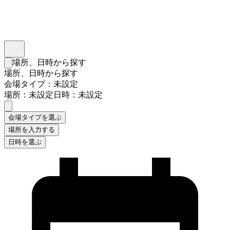
インスタベース
メニュー
場所、日時から探す
検索フォームを閉じる
場所、日時から探す
会場タイプ：未設定
場所：未設定
日時：未設定
会場タイプを選ぶ
場所を入力する
日時を選ぶ