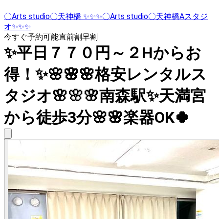
〇Arts studio〇天神橋 ✨✨✨〇Arts studio〇天神橋Aスタジ
オ✨✨✨
今すぐ予約可能
直前割
早割
✨平日７７０円～２Hからお
得！✨🌸🌸🌸格安レンタルス
タジオ🌸🌸🌸南森駅✨天満宮
から徒歩3分🌸🌸楽器OK🍀