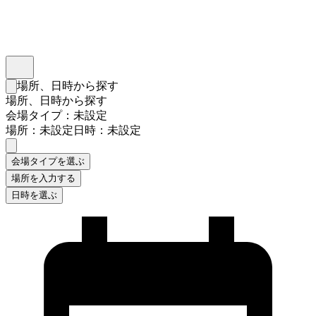
インスタベース
メニュー
場所、日時から探す
検索フォームを閉じる
場所、日時から探す
会場タイプ：未設定
場所：未設定
日時：未設定
会場タイプを選ぶ
場所を入力する
日時を選ぶ