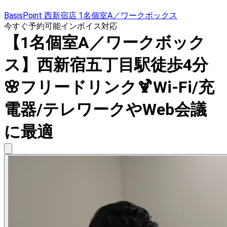
BasisPoint 西新宿店 1名個室A／ワークボックス
今すぐ予約可能
インボイス対応
【1名個室A／ワークボック
ス】西新宿五丁目駅徒歩4分
🌸フリードリンク🍹Wi-Fi/充
電器/テレワークやWeb会議
に最適