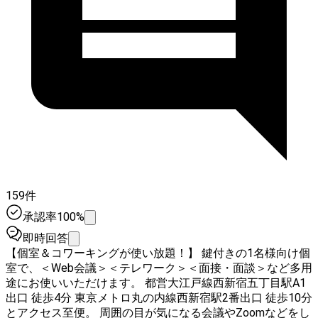
159件
承認率100%
即時回答
【個室＆コワーキングが使い放題！】 鍵付きの1名様向け個
室で、＜Web会議＞＜テレワーク＞＜面接・面談＞など多用
途にお使いいただけます。 都営大江戸線西新宿五丁目駅A1
出口 徒歩4分 東京メトロ丸の内線西新宿駅2番出口 徒歩10分
とアクセス至便。 周囲の目が気になる会議やZoomなどをし