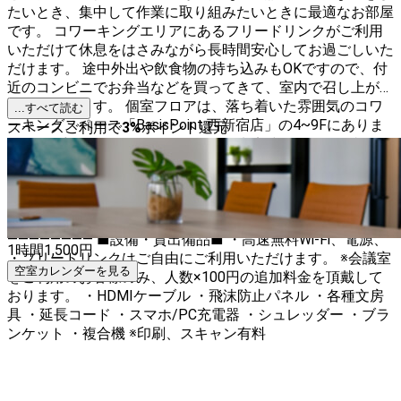
たいとき、集中して作業に取り組みたいときに最適なお部屋
です。 コワーキングエリアにあるフリードリンクがご利用
いただけて休息をはさみながら長時間安心してお過ごしいた
だけます。 途中外出や飲食物の持ち込みもOKですので、付
近のコンビニでお弁当などを買ってきて、室内で召し上がる
こともできます。 個室フロアは、落ち着いた雰囲気のコワ
...すべて読む
ーキングスペース「BasisPoint 西新宿店」の4~9Fにありま
スペースご利用で
3
%
ポイント還元
す。 ★受付は10Fになりますので、来店時は10Fにお越しく
ださい。 ——【ご注意】—— ・お部屋にインテリアやPCは付
属しません。電源・Wi-Fi完備ですので必要なPC等をお持ち
ください。 ・窓際のお部屋は数が限られており、ご案内で
きない場合もございますので、予めご了承ください。
———————— ■設備・貸出備品■ ・高速無料Wi-Fi、電源、
1時間
1,500
円
・フリードリンクはご自由にご利用いただけます。 ※会議室
空室カレンダーを見る
をご利用のお客様のみ、人数×100円の追加料金を頂戴して
おります。 ・HDMIケーブル ・飛沫防止パネル ・各種文房
具 ・延長コード ・スマホ/PC充電器 ・シュレッダー ・ブラ
ンケット ・複合機 ※印刷、スキャン有料