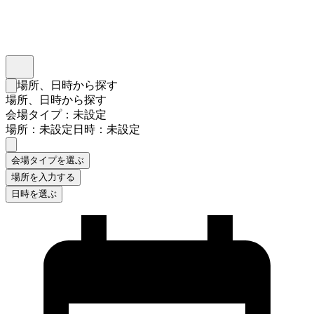
インスタベース
メニュー
場所、日時から探す
検索フォームを閉じる
場所、日時から探す
会場タイプ：未設定
場所：未設定
日時：未設定
会場タイプを選ぶ
場所を入力する
日時を選ぶ