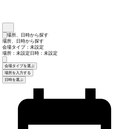
インスタベース
メニュー
場所、日時から探す
検索フォームを閉じる
場所、日時から探す
会場タイプ：未設定
場所：未設定
日時：未設定
会場タイプを選ぶ
場所を入力する
日時を選ぶ