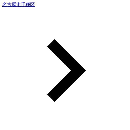
名古屋市千種区