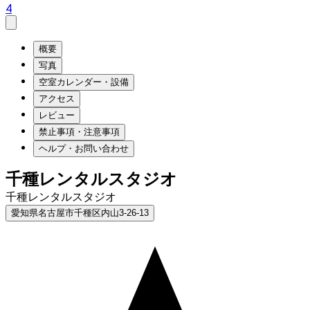
4
概要
写真
空室カレンダー・設備
アクセス
レビュー
禁止事項・注意事項
ヘルプ・お問い合わせ
千種レンタルスタジオ
千種レンタルスタジオ
愛知県名古屋市千種区内山3-26-13