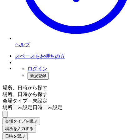
ヘルプ
スペースをお持ちの方
ログイン
新規登録
場所、日時から探す
場所、日時から探す
会場タイプ：未設定
場所：未設定
日時：未設定
会場タイプを選ぶ
場所を入力する
日時を選ぶ