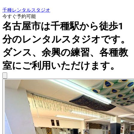
千種レンタルスタジオ
今すぐ予約可能
名古屋市は千種駅から徒歩1
分のレンタルスタジオです。
ダンス、余興の練習、各種教
室にご利用いただけます。