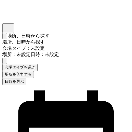
インスタベース
メニュー
場所、日時から探す
検索フォームを閉じる
場所、日時から探す
会場タイプ：未設定
場所：未設定
日時：未設定
会場タイプを選ぶ
場所を入力する
日時を選ぶ