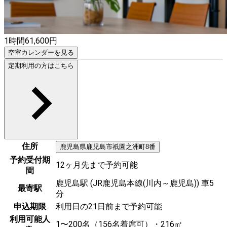
1時間
61,600
円
空室カレンダーを見る
定期利用の方はこちら
住所
鹿児島県
鹿児島市
祇園之洲町8番
予約受付期
12ヶ月先まで予約可能
間
鹿児島駅 (JR鹿児島本線(川内～鹿児島)) 車5
最寄駅
分
申込期限
利用日の21日前まで予約可能
利用可能人
1〜200名（156名着席可）・216㎡