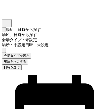
インスタベース
メニュー
場所、日時から探す
検索フォームを閉じる
場所、日時から探す
会場タイプ：未設定
場所：未設定
日時：未設定
会場タイプを選ぶ
場所を入力する
日時を選ぶ