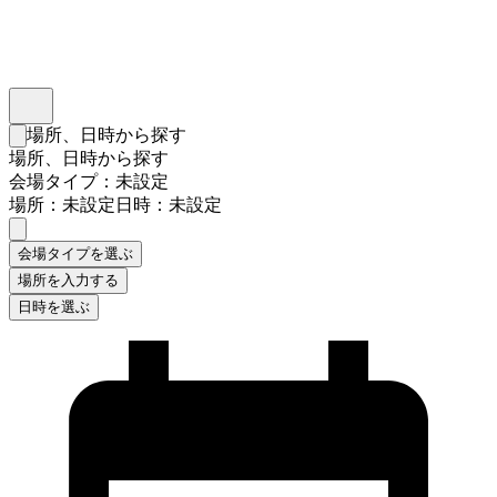
インスタベース
メニュー
場所、日時から探す
検索フォームを閉じる
場所、日時から探す
会場タイプ：未設定
場所：未設定
日時：未設定
会場タイプを選ぶ
場所を入力する
日時を選ぶ