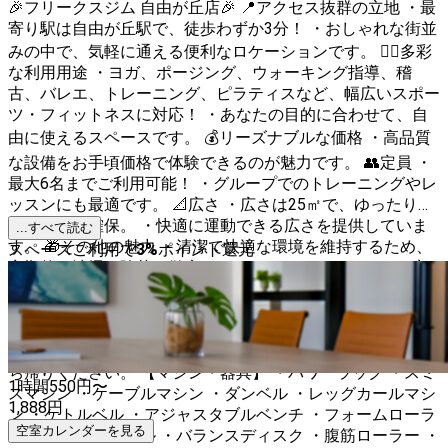
🎉フリークスジム 自由が丘店🎉 📍アクセス抜群の立地 ・最
寄り駅は自由が丘駅で、徒歩わずか3分！ ・おしゃれな街並
みの中で、気軽に通える便利なロケーションです。 🏋️‍♂️多彩
な利用用途 ・ヨガ、ポージング、ウォーキング指導、稽
古、バレエ、トレーニング、ピラティスなど、幅広いスポー
ツ・フィットネスに対応！ ・あなたの目的に合わせて、自
由に使えるスペースです。 💰リーズナブルな価格 ・高品質
な設備をお手頃価格で体験できるのが魅力です。 👥定員 ・
最大6名までご利用可能！ ・グループでのトレーニングやレ
ッスンにも最適です。 📐広さ ・広さは25㎡で、ゆったりと
した空間を確保。 ・快適に運動できる広さを提供していま
...すべて読む
す。 🎁その他の魅力 ・清潔で快適な環境を維持するため、
スペースご利用で
3
%
ポイント還元
定期的な清掃と除菌を徹底しています。 ・スタッフはお客
様の安全と快適な利用を第一に考え、丁寧なサポートを提供
しています。 💡ご利用にあたっての注意点 ・ご利用の際
は、器具の扱いに注意してください。 ・トレーニング後の
片付け・清掃はご自身でお願いします。 ・ゴミは各自お持
ち帰りください。 【マシン・器具】 ・パワーラック ・スミ
1時間
550
円〜
スマシン ・ケーブルマシン ・ダンベル ・レッグカールマシ
1,888
円
ン ・ケトルベル ・アジャスタブルベンチ ・フォームローラ
空室カレンダーを見る
ー ・バランスボール ・バランスディスク ・腹筋ローラー ・