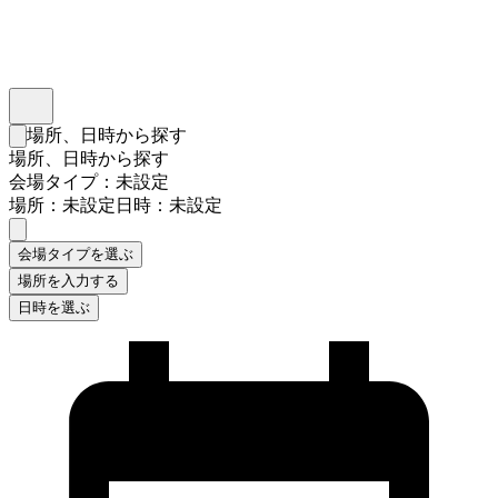
インスタベース
メニュー
場所、日時から探す
検索フォームを閉じる
場所、日時から探す
会場タイプ：未設定
場所：未設定
日時：未設定
会場タイプを選ぶ
場所を入力する
日時を選ぶ