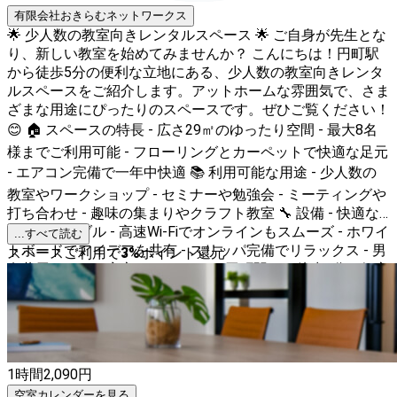
有限会社おきらむネットワークス
🌟 少人数の教室向きレンタルスペース 🌟 ご自身が先生とな
り、新しい教室を始めてみませんか？ こんにちは！円町駅
から徒歩5分の便利な立地にある、少人数の教室向きレンタ
ルスペースをご紹介します。アットホームな雰囲気で、さま
ざまな用途にぴったりのスペースです。ぜひご覧ください！
😊 🏠 スペースの特長 - 広さ29㎡のゆったり空間 - 最大8名
様までご利用可能 - フローリングとカーペットで快適な足元
- エアコン完備で一年中快適 📚 利用可能な用途 - 少人数の
教室やワークショップ - セミナーや勉強会 - ミーティングや
打ち合わせ - 趣味の集まりやクラフト教室 🔧 設備 - 快適な
椅子とテーブル - 高速Wi-Fiでオンラインもスムーズ - ホワイ
...すべて読む
トボードでアイデアを共有 - スリッパ完備でリラックス - 男
スペースご利用で
3
%
ポイント還元
女共用トイレで安心 🚶 アクセス - 円町駅から徒歩5分の好立
地 - 駅近で集合も解散もスムーズ このスペースは、少人数
での集まりに最適です。アットホームな雰囲気の中で、楽し
い時間をお過ごしください。皆様のご利用を心よりお待ちし
ております！🌸
1時間
2,090
円
空室カレンダーを見る