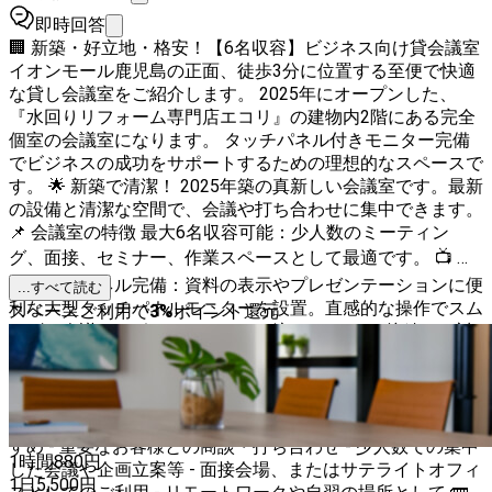
即時回答
🏢 新築・好立地・格安！【6名収容】ビジネス向け貸会議室
イオンモール鹿児島の正面、徒歩3分に位置する至便で快適
な貸し会議室をご紹介します。 2025年にオープンした、
『水回りリフォーム専門店エコリ』の建物内2階にある完全
個室の会議室になります。 タッチパネル付きモニター完備
でビジネスの成功をサポートするための理想的なスペースで
す。 🌟 新築で清潔！ 2025年築の真新しい会議室です。最新
の設備と清潔な空間で、会議や打ち合わせに集中できます。
📌 会議室の特徴 最大6名収容可能：少人数のミーティン
グ、面接、セミナー、作業スペースとして最適です。 📺 大
型タッチパネル完備：資料の表示やプレゼンテーションに便
...すべて読む
利な大型タッチパネルモニターを設置。直感的な操作でスム
スペースご利用で
3
%
ポイント還元
ーズな会議をサポートします。（注：Bluetooth接続には対
応しておりません。有線接続をご利用ください） 🚙 無料駐
車場付 お車でのアクセスも安心な無料駐車場をご用意して
います。 ✨ 快適な室内環境 エアコン完備、落ち着いた内装
とカーペットで集中できる環境です。 💡 こんな用途におす
すめ - 重要なお客様との商談・打ち合わせ - 少人数での集中
1時間
880
円
した会議や企画立案等 - 面接会場、またはサテライトオフィ
1日
5,500
円