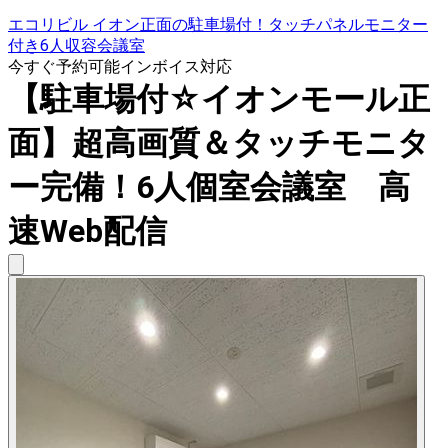
エコリビル イオン正面の駐車場付！タッチパネルモニター
付き6人収容会議室
今すぐ予約可能
インボイス対応
【駐車場付☆イオンモール正
面】超高画質＆タッチモニタ
ー完備！6人個室会議室 高
速Web配信