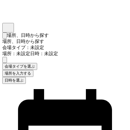
インスタベース
メニュー
場所、日時から探す
検索フォームを閉じる
場所、日時から探す
会場タイプ：未設定
場所：未設定
日時：未設定
会場タイプを選ぶ
場所を入力する
日時を選ぶ