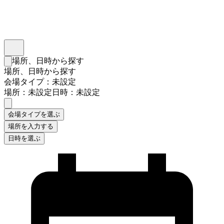
インスタベース
メニュー
場所、日時から探す
検索フォームを閉じる
場所、日時から探す
会場タイプ：未設定
場所：未設定
日時：未設定
会場タイプを選ぶ
場所を入力する
日時を選ぶ