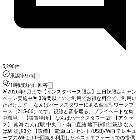
5,290件
承認率97%
1時間以内に回答
🌟2026年9月まで【インスタベース限定】土日祝限定キャン
ペーン実施中🌟 3時間以上のご利用でお得な料金でご利用い
ただけます！ なんばパークスタワーにある個室型ワークブ
ース（215-06）です。視線と音を遮る、プライベートな集
中環境。 【設置場所】 なんばパークスタワー 2F 【アクセ
ス】 南海 なんば駅 中央口・南口直結 地下鉄御堂筋線 なん
ば駅 徒歩3分 【設備】 電源(コンセント/USB)/WiFi テレキュ
ーブのWiFiはLTE回線を利用したベストエフォートでの提供