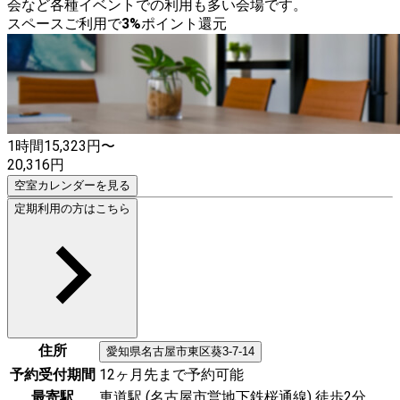
会など各種イベントでの利用も多い会場です。
スペースご利用で
3
%
ポイント還元
1時間
15,323
円〜
20,316
円
空室カレンダーを見る
定期利用の方はこちら
住所
愛知県
名古屋市東区
葵3-7-14
予約受付期間
12ヶ月先まで予約可能
最寄駅
車道駅 (名古屋市営地下鉄桜通線) 徒歩2分