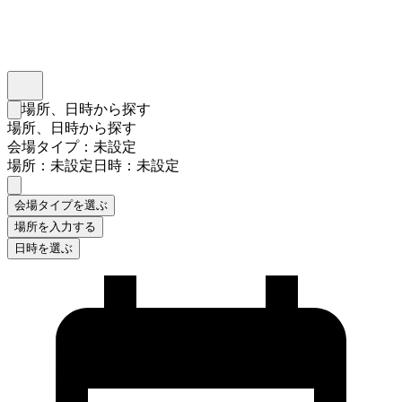
インスタベース
メニュー
場所、日時から探す
検索フォームを閉じる
場所、日時から探す
会場タイプ：未設定
場所：未設定
日時：未設定
会場タイプを選ぶ
場所を入力する
日時を選ぶ