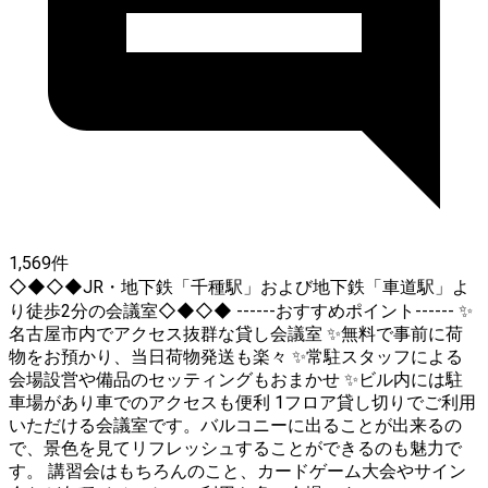
1,569件
◇◆◇◆JR・地下鉄「千種駅」および地下鉄「車道駅」よ
り徒歩2分の会議室◇◆◇◆ ------おすすめポイント------ ✨
名古屋市内でアクセス抜群な貸し会議室 ✨無料で事前に荷
物をお預かり、当日荷物発送も楽々 ✨常駐スタッフによる
会場設営や備品のセッティングもおまかせ ✨ビル内には駐
車場があり車でのアクセスも便利 1フロア貸し切りでご利用
いただける会議室です。バルコニーに出ることが出来るの
で、景色を見てリフレッシュすることができるのも魅力で
す。 講習会はもちろんのこと、カードゲーム大会やサイン