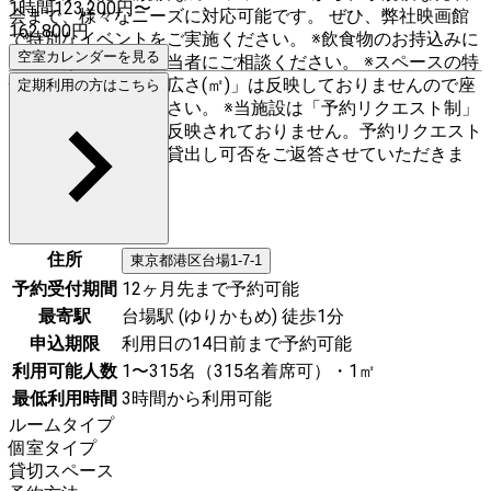
1時間
123,200
円〜
会まで、様々なニーズに対応可能です。 ぜひ、弊社映画館
162,800
円
で特別なイベントをご実施ください。 ※飲食物のお持込みに
空室カレンダーを見る
ついては、事前に担当者にご相談ください。 ※スペースの特
性上、「スペースの広さ(㎡)」は反映しておりませんので座
定期利用の方はこちら
席数にてご判断ください。 ※当施設は「予約リクエスト制」
のため、空室状況が反映されておりません。予約リクエスト
をいただいた後、お貸出し可否をご返答させていただきま
す。
住所
東京都
港区
台場1-7-1
予約受付期間
12ヶ月先まで予約可能
最寄駅
台場駅 (ゆりかもめ) 徒歩1分
申込期限
利用日の14日前まで予約可能
利用可能人数
1〜315名（315名着席可）・1㎡
最低利用時間
3時間から利用可能
ルームタイプ
個室タイプ
貸切スペース