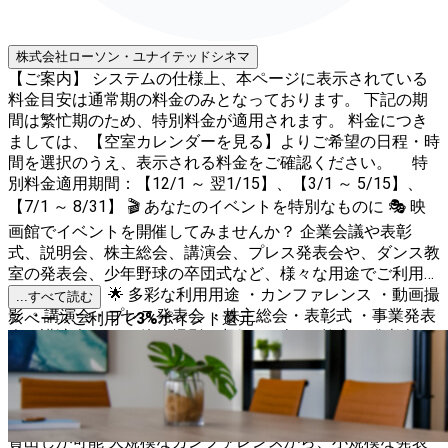
株式会社ローソン・ユナイテッドシネマ
【ご案内】 システムの仕様上、本ページに表示されている
料金目安は通常期の料金のみとなっております。 下記の期
間は繁忙期のため、特別料金が適用されます。 料金につき
ましては、【空室カレンダーを見る】よりご希望の日程・時
間を選択のうえ、表示される料金をご確認ください。 特
別料金適用期間：【12/1 ～ 翌1/15】、【3/1 ～ 5/15】、
【7/1 ～ 8/31】 🎬 あなたのイベントを特別なものに 🎭 映
画館でイベントを開催してみませんか？ 企業会議や表彰
式、説明会、株主総会、講演会、プレス発表会や、ダンス教
室の発表会、少年野球の卒団式など、様々な用途でご利用い
ただけます。 🌟 多彩な利用用途 ・カンファレンス ・動画撮
...すべて読む
影 ・講演会・プレス発表会 ・株主総会・表彰式 ・事業発表
スペースご利用で
3
%
ポイント還元
会・講演会 ・その他の撮影・収録 ・ダンス教室の発表会 ・
少年野球の卒団式 ・会議・打ち合わせ ・オンラインセミナ
ー ・オンライン研修 ・プロポーズ 🎥 充実の設備 ・シアタ
ースクリーン: 大迫力の映像体験を提供 ・プロジェクター:
高品質な映像を投影 ・マイクセット: ワイヤレスマイクのお
貸出しが可能 大規模なカンファレンスから、小規模な発表