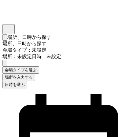
インスタベース
メニュー
場所、日時から探す
検索フォームを閉じる
場所、日時から探す
会場タイプ：未設定
場所：未設定
日時：未設定
会場タイプを選ぶ
場所を入力する
日時を選ぶ