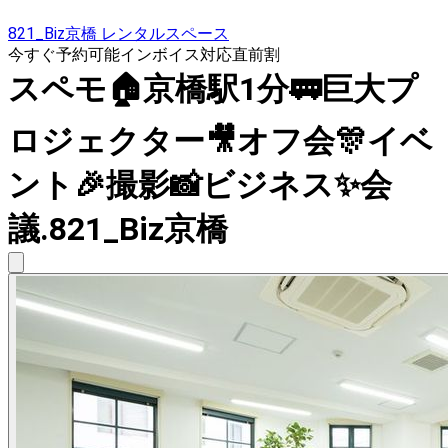
821_Biz京橋 レンタルスペース
今すぐ予約可能
インボイス対応
直前割
スペモ🏠️京橋駅1分🚃巨大プ
ロジェクター🎥オフ会🎊イベ
ント🎉撮影📸ビジネス✨️会
議.821_Biz京橋