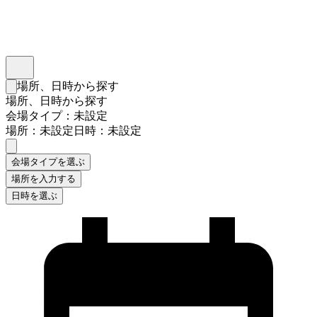
インスタベース
メニュー
場所、日時から探す
検索フォームを閉じる
場所、日時から探す
会場タイプ：未設定
場所：未設定
日時：未設定
会場タイプを選ぶ
場所を入力する
日時を選ぶ