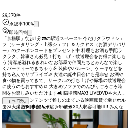
29,370件
承認率100%
即時回答
「京橋駅」徒歩1分🚃の駅近スペース✨ 今だけクラウドシェ
フ（ケータリング・出張シェフ）＆カクヤス（お酒デリバリ
ー）のクーポンコードをプレゼント中 料理もお酒も手配ラ
クラク、幹事さん必見！打ち上げ・歓送迎会をお得に楽しも
う 清潔感溢れるきれいなお部屋で仲間たちとみんなで楽し
くパーティーできちゃう🎉 装飾やバルーン、ケーキなどを
持ち込んでサプライズ🎉 友達の誕生日会にも是非🎂 お酒や
食べ物を買ってきて、サークルの打ち上げや職場の歓送迎会
に使うのもおすすめ🔆 大きめソファでのんびりごろごろ時
間をお楽しみいただけます🛋️ 臨場感MAX❗ LIVEDVDや大人
気動画配信コンテンツで推しの出ている映画鑑賞で幸せホル
...すべて読む
モン大爆増🍀 🏠超～～広々55㎡＆30人収容可能🙆‍♂❗ みんな
スペースご利用で
3
%
ポイント還元
で大盛りあがり間違いなし🎉 広いスペースでイベント開催
✨はもちろんの事、 撮影🎥・会議・オフサイトミーティン
グをするのもおすすめ🕺🏻 会議・打ち合わせをするならコ