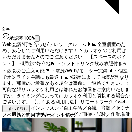
2件
承認率100%
Web会議/打ち合わせ/テレワークルーム👩‍💻 全室個室のた
め、安心してご利用いただけます！ 🚨カラオケのご利用は
いただけません🚨のでご注意ください。 【スペースのポイ
ント】 ・駅近の好立地🚉 ・ソフトドリンク飲み放題付き☕️
・飲食のご注文可能🍕 ・電源/Wi-Fi/モニター完備📶 ・個室
でオンライン会議にも最適👩‍💻 ※部屋によって内装が異なり
ます。部屋のご希望がある場合は事前にご連絡ください。 ※
可能な限りカラオケ利用とは離れたお部屋をご案内いたしま
すが、タイミングによってはカラオケ利用と隣接する場合が
ございます。 【よくある利用用途】 リモートワーク／web
会議／オンラインレッスン／自主学習／会議・商談／セミナ
...すべて読む
ー・研修／オフサイトミーティング／面接・試験／作業場所
スペースご利用で
3
%
ポイント還元
／勉強会／コワーキング／テレワーク