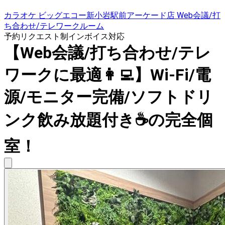
カラオケ ビッグエコー新小岩駅前アーケード店 Web会議/打
ち合わせ/テレワークルーム
予約リクエスト制
インボイス対応
【Web会議/打ち合わせ/テレ
ワークに最適👩‍💻】Wi-Fi/電
源/モニター完備/ソフトドリ
ンク飲み放題付き☕️の完全個
室！