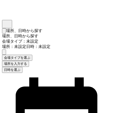
インスタベース
メニュー
場所、日時から探す
検索フォームを閉じる
場所、日時から探す
会場タイプ：未設定
場所：未設定
日時：未設定
会場タイプを選ぶ
場所を入力する
日時を選ぶ