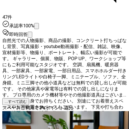
47件
承認率100%
即時回答
自然光での人物撮影、商品の撮影、コンクリート打ちっぱな
し背景、写真撮影・youtube動画撮影・配信、雑誌、映像、
宣材撮影等、物撮り、ポートレート、幅広い撮影が可能で
す。 ギャラリー、個展、物販、POP UP、ワークショップ等
にもご利用可能なスタジオです。 空調、扇風機、暖房器
具、一部家具、一部家電、一部日用品、スマホホルダー付き
リングLEDライトや白椅子一脚、ミニテーブル、ソファ、全
身鏡、ミニ三脚その他小道具などは無料での貸し出しが可能
です。 その他家具や家電等は有料での貸し出しになりま
す。 プロ専用のカメラ機材等やその他撮影道具はございま
せんのでご自身でお持ちください。 別途にてお着替えスペ
...すべて読む
ースやお荷物置きスペースもございます。 下見や打ち合わ
スペースご利用で
3
%
ポイント還元
せご希望の方もご延長の際も1時間〜ご予約をお願いしてお
ります。 自然光は天候や季節により異なりますが、９時か
ら１４時の間に一番光が綺麗に入ります。 コンパクトなス