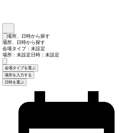
インスタベース
メニュー
場所、日時から探す
検索フォームを閉じる
場所、日時から探す
会場タイプ：未設定
場所：未設定
日時：未設定
会場タイプを選ぶ
場所を入力する
日時を選ぶ