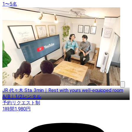
1〜5名
JR 代々木 Sta. 3min｜Rest with yours well-equipped room
A/B｜1/2レンタル
予約リクエスト制
1時間
1,980
円