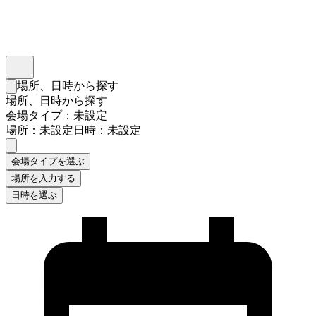
インスタベース
メニュー
場所、日時から探す
検索フォームを閉じる
場所、日時から探す
会場タイプ：未設定
場所：未設定
日時：未設定
会場タイプを選ぶ
場所を入力する
日時を選ぶ