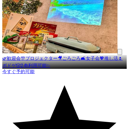
🌿歓迎会🎊プロジェクター🎥ごろごろ🛋女子会💖推し活🌷
ボドゲ🎲24h利用可能✨
今すぐ予約可能