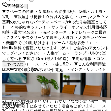
即時回答
▼スペースの特徴 ・新富駅から徒歩40秒、築地・八丁堀・
宝町・東銀座より徒歩１０分以内と駅近 ・カーキ×ブラウン
基調のおしゃれなパーティスペース/ゆったり会議室として
も！ 本格的なキッチン！ ・サテライトオフィス利用価格応
相談（最大14名迄） ・光インターネットテレワークに最適
・７２インチスクリーンで映画も大迫力 ・人気テレビゲー
ム機無料でご利用頂けます（ゲームの種類多数！） ・
Netflix無料で視聴いただけます（ゲストご自身のアカウント
でログインください） ・人生ゲーム・トランプ・UNOで楽
しく遊べる ▼広さ 35㎡ (最大14名迄） ▼周辺情報 ・コンビ
ニ（徒歩30秒） ・スーパー（徒歩5分） ▼こんな利用用途
...すべて読む
におすすめ ・会議・オフサイトミーティング・サテライト
スペースご利用で
3
%
ポイント還元
オフィス ・誕生日会・サプライズパーティー・結婚パーテ
ィー ・新年会・歓送迎会・送別会・懇親会・オフ会 ・コス
プレ撮影・ロケ撮影・写真撮影・動画撮影 ・料理教室 ・ワ
ークショップ・ヨガ ・スポーツ観戦 ・展示会 ・イベント ・
1日カフェ ・エステ施術 ▼禁止事項 近隣住民への配慮のた
め、下記の行為は禁止です。 お守りいただけない場合、当
1時間
1,099
円〜
日のご利用を中止させていただく場合もございます。 ・ス
4,290
円