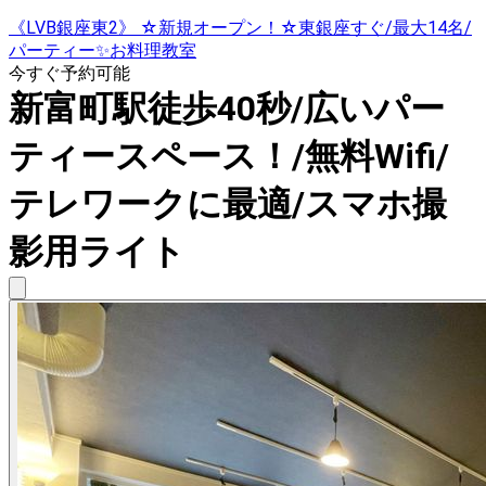
《LVB銀座東2》 ☆新規オープン！☆東銀座すぐ/最大14名/
パーティー✨お料理教室
今すぐ予約可能
新富町駅徒歩40秒/広いパー
ティースペース！/無料Wifi/
テレワークに最適/スマホ撮
影用ライト