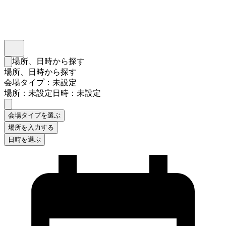
インスタベース
メニュー
場所、日時から探す
検索フォームを閉じる
場所、日時から探す
会場タイプ：未設定
場所：未設定
日時：未設定
会場タイプを選ぶ
場所を入力する
日時を選ぶ