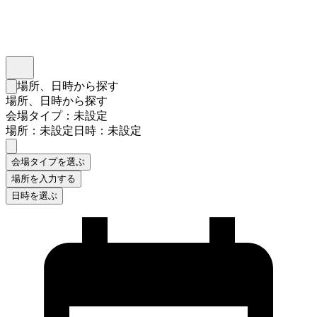
インスタベース
メニュー
場所、日時から探す
検索フォームを閉じる
場所、日時から探す
会場タイプ：未設定
場所：未設定
日時：未設定
会場タイプを選ぶ
場所を入力する
日時を選ぶ