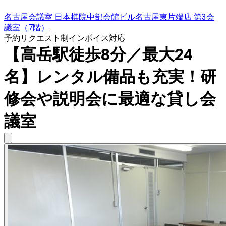
名古屋会議室 日本棋院中部会館ビル名古屋東片端店 第3会
議室（7階）
予約リクエスト制
インボイス対応
【高岳駅徒歩8分／最大24
名】レンタル備品も充実！研
修会や説明会に最適な貸し会
議室