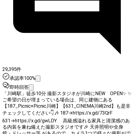
29,395件
承認率100%
即時回答
「川崎駅」徒歩10分 撮影スタジオが川崎にNEW OPEN✨ ✨️
ご希望の日が埋まっている場合は、同じ建物にある
【187_Picnic×Picnic川崎】【631_CINEMA川崎2nd】も是非
チェックしてください👇️🎶 187→https://x.gd/73QrF
631→https://x.gd/gwLDY 高級感溢れる家具と清潔感のあ
る内装を兼ね備えた撮影スタジオです🎉 天井照明や全身
鏡・ドレッサー等 があるので、カメラ1つで様々な撮影がで