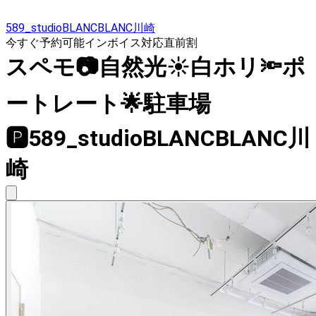
589_studioBLANCBLANC川崎
今すぐ予約可能
インボイス対応
直前割
スペモ📷️自然光☀️白ホリ🔦ポ
ートレート🌟駐車場
🅿️589_studioBLANCBLANC川
崎