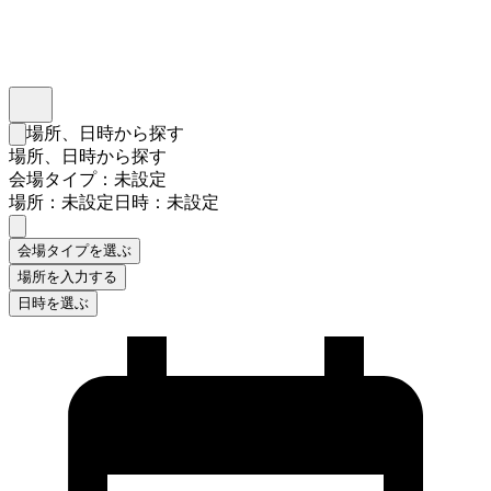
インスタベース
メニュー
場所、日時から探す
検索フォームを閉じる
場所、日時から探す
会場タイプ：未設定
場所：未設定
日時：未設定
会場タイプを選ぶ
場所を入力する
日時を選ぶ