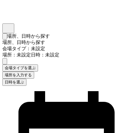
インスタベース
メニュー
場所、日時から探す
検索フォームを閉じる
場所、日時から探す
会場タイプ：未設定
場所：未設定
日時：未設定
会場タイプを選ぶ
場所を入力する
日時を選ぶ