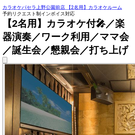
カラオケパセラ上野公園前店 【2名用】カラオケルーム
予約リクエスト制
インボイス対応
【2名用】カラオケ付🎤／楽
器演奏／ワーク利用／ママ会
／誕生会／懇親会／打ち上げ