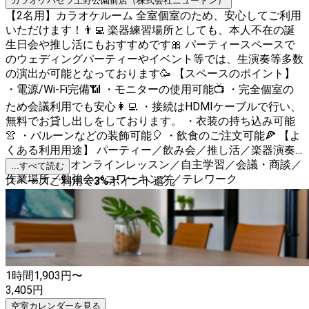
カラオケパセラ上野公園前店（株式会社ニュートン）
【2名用】カラオケルーム 全室個室のため、安心してご利用
いただけます！👨‍💻 楽器練習場所としても、本人不在の誕
生日会や推し活にもおすすめです🎀 パーティースペースで
のウェディングパーティーやイベント等では、生演奏等多数
の演出が可能となっております🥳 【スペースのポイント】
・電源/Wi-Fi完備📶 ・モニターの使用可能📺 ・完全個室の
ため会議利用でも安心👩‍💻 ・接続はHDMIケーブルで行い、
無料でお貸し出しをしております。 ・衣装の持ち込み可能
👚 ・バルーンなどの装飾可能🎈 ・飲食のご注文可能🍕 【よ
くある利用用途】 パーティー／飲み会／推し活／楽器演奏
／web会議／オンラインレッスン／自主学習／会議・商談／
...すべて読む
作業場所／勉強会／コワーキング／テレワーク
スペースご利用で
3
%
ポイント還元
1時間
1,903
円〜
3,405
円
空室カレンダーを見る