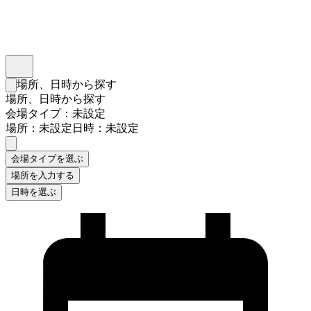
インスタベース
メニュー
場所、日時から探す
検索フォームを閉じる
場所、日時から探す
会場タイプ：未設定
場所：未設定
日時：未設定
会場タイプを選ぶ
場所を入力する
日時を選ぶ