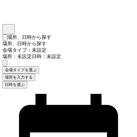
インスタベース
メニュー
場所、日時から探す
検索フォームを閉じる
場所、日時から探す
会場タイプ：未設定
場所：未設定
日時：未設定
会場タイプを選ぶ
場所を入力する
日時を選ぶ