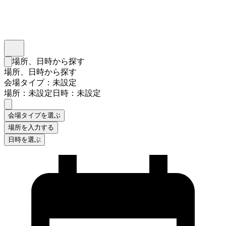
インスタベース
メニュー
場所、日時から探す
検索フォームを閉じる
場所、日時から探す
会場タイプ：未設定
場所：未設定
日時：未設定
会場タイプを選ぶ
場所を入力する
日時を選ぶ