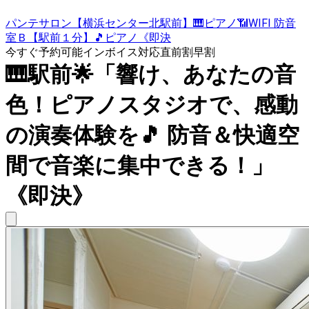
パンテサロン【横浜センター北駅前】🎹ピアノ📶WIFI 防音
室Ｂ【駅前１分】🎵ピアノ《即決
今すぐ予約可能
インボイス対応
直前割
早割
🎹駅前🌟「響け、あなたの音
色！ピアノスタジオで、感動
の演奏体験を🎵 防音＆快適空
間で音楽に集中できる！」
《即決》