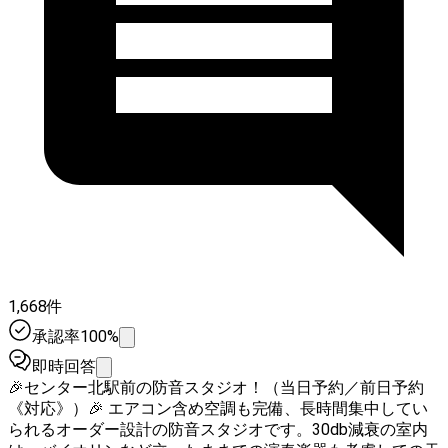
1,668件
承認率100%
即時回答
🎉センター北駅前の防音スタジオ！（当日予約／前日予約
《対応》）🎉 エアコン含め空調も完備、長時間集中してい
られるオーダー設計の防音スタジオです。30db減衰の室内