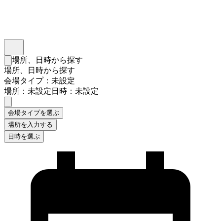
インスタベース
メニュー
場所、日時から探す
検索フォームを閉じる
場所、日時から探す
会場タイプ：未設定
場所：未設定
日時：未設定
会場タイプを選ぶ
場所を入力する
日時を選ぶ