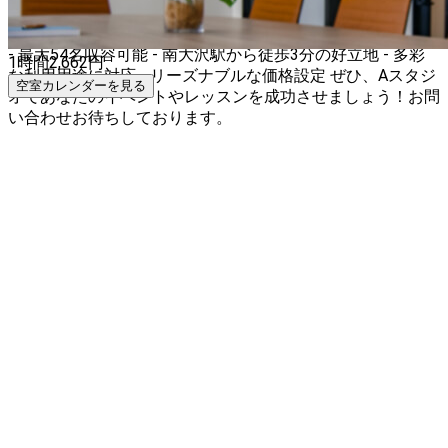
いただけます。広さと設備を考慮すると、とてもお得な価格
です！ 🌟Aスタジオの魅力🌟 - 広々とした181㎡のスペース
- 最大54名収容可能 - 南大沢駅から徒歩3分の好立地 - 多彩
1時間
2,662
円
な利用用途に対応 - リーズナブルな価格設定 ぜひ、Aスタジ
空室カレンダーを見る
オであなたのイベントやレッスンを成功させましょう！お問
い合わせお待ちしております。