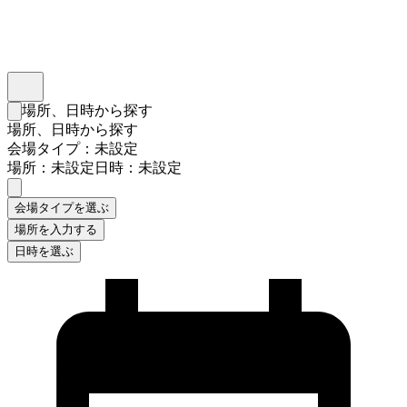
インスタベース
メニュー
場所、日時から探す
検索フォームを閉じる
場所、日時から探す
会場タイプ：未設定
場所：未設定
日時：未設定
会場タイプを選ぶ
場所を入力する
日時を選ぶ