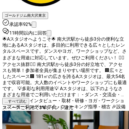
ゴールドジム南大沢東京
承認率92%
11時間以内に回答
🌟Aスタジオへようこそ🌟 南大沢駅から徒歩3分の便利な立
地にあるAスタジオは、多目的に利用できる広々としたレン
タルスペースです。ダンスやヨガ、ワークショップなど、さ
まざまな用途に対応しています。ぜひご利用ください！ 🚶‍♂️
アクセス抜群🚶‍♀️ 南大沢駅から徒歩3分の好立地で、アクセ
スも簡単！参加者全員が集まりやすい場所です。 🏢広々と
したスペース🏢 181㎡の広さを誇るAスタジオは、最大54名
まで収容可能。大人数のイベントやワークショップにも最適
です。 💡多彩な利用用途💡 Aスタジオは、以下のようなさ
まざまな用途でご利用いただけます： - ダンス - 交流会・ミ
ートアップ - インタビュー・取材 - 研修 - ヨガ - ワークショ
...すべて読む
ップ - ポージング - オフ会 - ウォーキング指導 - 稽古 🎉設備
スペースご利用で
3
%
ポイント還元
充実🎉 Aスタジオは、イベントやレッスンをスムーズに進行
するための設備が整っています。詳細はお問い合わせくださ
い。 💰リーズナブルな価格💰 1時間あたり2662円でご利用