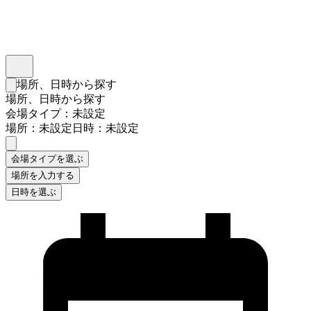
インスタベース
メニュー
場所、日時から探す
検索フォームを閉じる
場所、日時から探す
会場タイプ：未設定
場所：未設定
日時：未設定
会場タイプを選ぶ
場所を入力する
日時を選ぶ