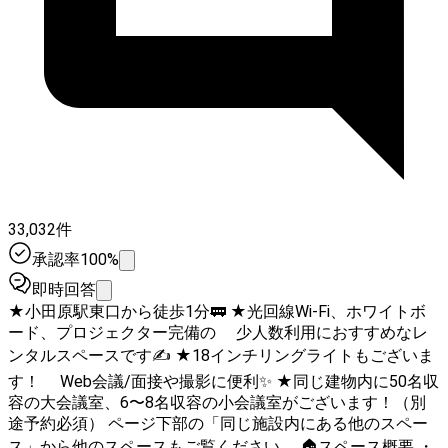
33,032件
承認率100%
即時回答
★小田原駅東口から徒歩1分🚃 ★光回線Wi-Fi、ホワイトボ
ード、プロジェクター完備の 少人数利用におすすめなレ
ンタルスペースです✍️ ★18インチリングライトもございま
す！ Web会議/面接や撮影に便利✨ ★同じ建物内に50名収
容の大会議室、6〜8名収容の小会議室がございます！（別
途予約必須） ページ下部の「同じ施設内にある他のスペー
ス」から他のスペースもご覧ください。 🏠スペース概要 ・