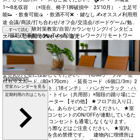
1〜8名収容 （※現在、椅子1脚破損中 25’10月） ・土足可
能👟 ・飲食可能🍙 ・飲酒不可❌ ・鍵なし ✍️オススメ利用用
途 会議/商談/打ち合わせ/オフ会/交流会/ボードゲーム/勉強
会/英会話/試験対策教室/自習/カウンセリング/インタビュ
...すべて読む
ー/撮影/動画配信/YouTube配信/テレワーク/リモートワー
スペースご利用で
3
%
ポイント還元
ク/コワーキング/作業場所/ZOOM/Web会議/Web面接/オン
ライン授業/ウェビナー 等 【設備・備品】 ・光回線Wi-
Fi（有線接続不可） ・跳ね上げ式キャスター付きテーブル
（180×45cm）2台 ・椅子 6脚 ・折りたたみ椅子 2脚
・プロジェクター（EPSON/EBS05） ※スクリーンはござい
ませんので壁に投影してください。 ・HDMIケーブル ・壁
1時間
880
円
付ガラスボード（80×170cm） ・延長コード（6個口/3m）2
空室カレンダーを見る
本 ・LEDリングライト（18インチ） ・ハンガーラック ・ハ
ンガー7本 ・傘立て ・トイレ（共用部）※階段の踊り場にご
定期利用の方はこちら
ざいます。 ・エレベーター 【その他】 ★フロア出入り口、
部屋に鍵はありません。あらかじめご了承ください。 ★室
内照明スイッチと壁コンセントのON/OFFが連動しているた
め、 照明を切るとコンセントも通電しなくなります。
プロジェクターを使う際などはご注意ください。 ★室内、
建物内は電子タバコを含め禁煙です。 建物内に喫煙所は