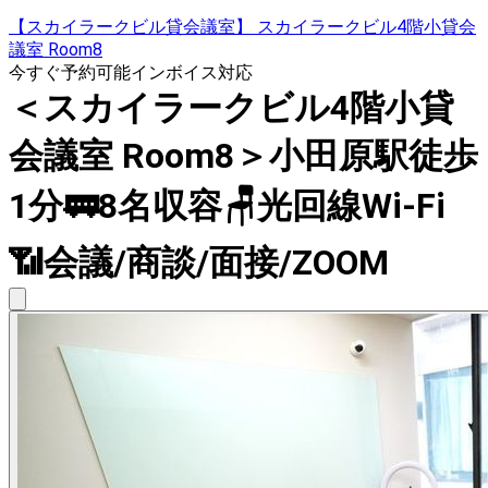
【スカイラークビル貸会議室】 スカイラークビル4階小貸会
議室 Room8
今すぐ予約可能
インボイス対応
＜スカイラークビル4階小貸
会議室 Room8＞小田原駅徒歩
1分🚃8名収容🪑光回線Wi-Fi
📶会議/商談/面接/ZOOM