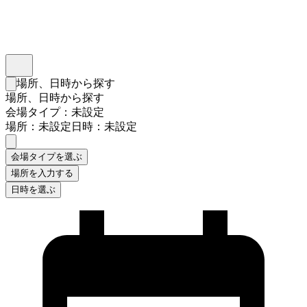
インスタベース
メニュー
場所、日時から探す
検索フォームを閉じる
場所、日時から探す
会場タイプ：未設定
場所：未設定
日時：未設定
会場タイプを選ぶ
場所を入力する
日時を選ぶ