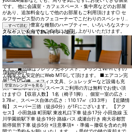
youtube撮影などでも、周りを気にせずにお使いできる個室
です。 他に会議室・カフェスペース・集中席などのお部屋
があり、追加料金なしで他のお部屋もご利用頂けます◎ セ
ルフサービス型のカフェコーナーでこだわりのスペシャリテ
ィコーヒーや豊富な種類のハーブティー、いろいろなスナッ
...すべて読む
クなど、いくらでもご自由にお召し上がりいただけます。
スペースご利用で
3
%
ポイント還元
【利用用途】 WebMTG、リモートワーク、動画視聴、自
習、勉強、勉強会、読書、作業場、個人的な書斎の様にもご
利用頂けます！ 【設備】 ■机、椅子（キャスター付き）、
電源、デスクライト、アルコールスプレー ※オンラインカ
メラ、電源タップ（ 4AC+3USBポート）無料貸し出し致し
ます。 ■回線はフレッツ光ネクスト、メッシュWi-Fiですの
1時間
990
円
で個室でも安定的にWeb MTGして頂けます。 ■エアコン完
1日
5,390
円
備、コピー機、オフィス文具、シュレッダーなど設備も充
空室カレンダーを見る
実。 ■駐車場付きでスペースご利用の方は無料でお使い頂
けます◎ 【収容人数】 1名（椅子1脚）、個室一室の広さ：
3.78㎡、スペース自体の広さ：110.17㎡（33.3坪） 【近隣情
報】 スーパー三徳（徒歩0分）が1Fにございます。 【アク
セス】 小田急線 町田駅 東改札口下車 徒歩17分 小田急線 玉
川学園前駅下車 徒歩19分 路線バス 成瀬台行き 南大谷都営
前停留所下車 徒歩5分 ※注意事項※ ・準備～撤収を含めた時
間でご予約をお願いいたします。 ・受付での鍵の返却まで