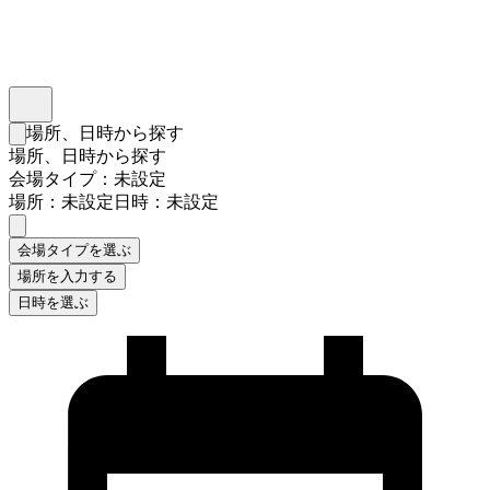
インスタベース
メニュー
場所、日時から探す
検索フォームを閉じる
場所、日時から探す
会場タイプ：未設定
場所：未設定
日時：未設定
会場タイプを選ぶ
場所を入力する
日時を選ぶ