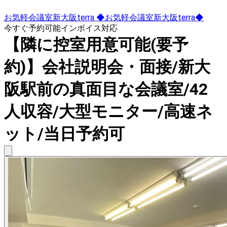
お気軽会議室新大阪terra ◆お気軽会議室新大阪terra◆
今すぐ予約可能
インボイス対応
【隣に控室用意可能(要予
約)】会社説明会・面接/新大
阪駅前の真面目な会議室/42
人収容/大型モニター/高速ネ
ット/当日予約可