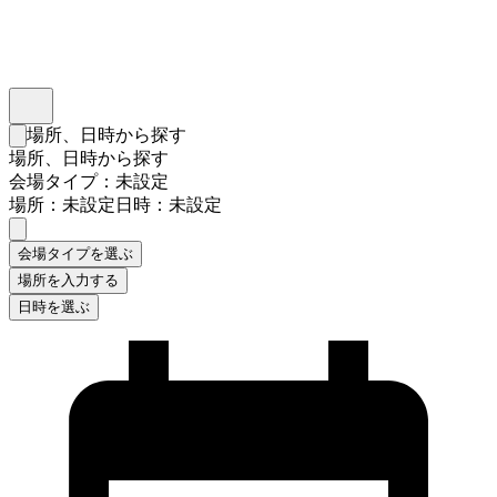
インスタベース
メニュー
場所、日時から探す
検索フォームを閉じる
場所、日時から探す
会場タイプ：未設定
場所：未設定
日時：未設定
会場タイプを選ぶ
場所を入力する
日時を選ぶ