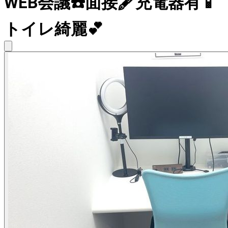
WEB会議☎️面接🖋充電器有📱
トイレ綺麗💕