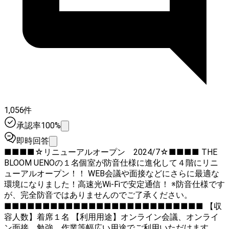
1,056件
承認率100%
即時回答
■■■■☆リニューアルオープン 2024/7☆■■■■ THE
BLOOM UENOの１名個室が防音仕様に進化して４階にリニ
ューアルオープン！！ WEB会議や面接などにさらに最適な
環境になりました！高速光Wi-Fiで安定通信！ ※防音仕様です
が、完全防音ではありませんのでご了承ください。
■■■■■■■■■■■■■■■■■■■■■■■■■■ 【収
容人数】着席１名 【利用用途】オンライン会議、オンライ
ン面接、勉強、作業等幅広い用途でご利用いただけます。