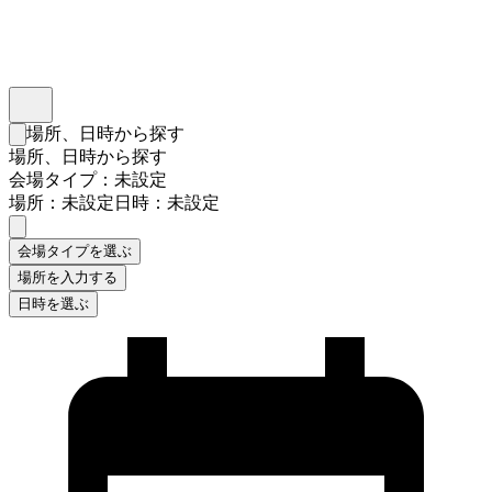
インスタベース
メニュー
場所、日時から探す
検索フォームを閉じる
場所、日時から探す
会場タイプ：未設定
場所：未設定
日時：未設定
会場タイプを選ぶ
場所を入力する
日時を選ぶ