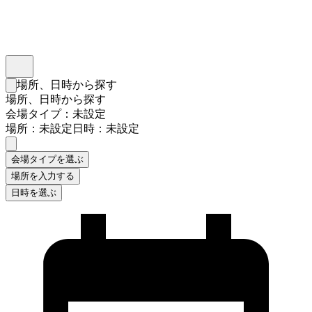
インスタベース
メニュー
場所、日時から探す
検索フォームを閉じる
場所、日時から探す
会場タイプ：未設定
場所：未設定
日時：未設定
会場タイプを選ぶ
場所を入力する
日時を選ぶ