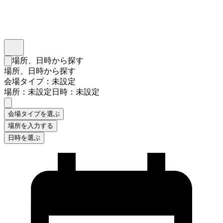
インスタベース
メニュー
場所、日時から探す
検索フォームを閉じる
場所、日時から探す
会場タイプ：未設定
場所：未設定
日時：未設定
会場タイプを選ぶ
場所を入力する
日時を選ぶ