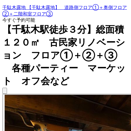
千駄木露地 【千駄木露地】 道路側フロア①＋奥側フロア
②＋二階和室フロア③
今すぐ予約可能
【千駄木駅徒歩３分】総面積
１２０㎡ 古民家リノベーシ
ョン フロア①＋②＋③
各種パーティー マーケッ
ト オフ会など