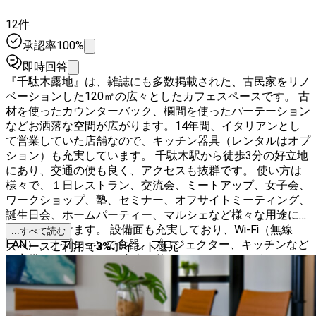
12件
承認率100%
即時回答
『千駄木露地』は、雑誌にも多数掲載された、古民家をリノ
ベーションした120㎡の広々としたカフェスペースです。 古
材を使ったカウンターバック、欄間を使ったパーテーション
などお洒落な空間が広がります。14年間、イタリアンとし
て営業していた店舗なので、キッチン器具（レンタルはオプ
ション）も充実しています。 千駄木駅から徒歩3分の好立地
にあり、交通の便も良く、アクセスも抜群です。 使い方は
様々で、１日レストラン、交流会、ミートアップ、女子会、
ワークショップ、塾、セミナー、オフサイトミーティング、
誕生日会、ホームパーティー、マルシェなど様々な用途にご
利用いただけます。 設備面も充実しており、Wi-Fi（無線
...すべて読む
LAN）、オプションで食器、プロジェクター、キッチンなど
スペースご利用で
3
%
ポイント還元
も完備しております。 自由に使っていただけるよう、セッ
ティングやレイアウトの変更も可能です。 また、元々古民
家イタリアンカフェということで、落ち着いた雰囲気と、木
のぬくもりを感じられる空間になっています。 自然光もた