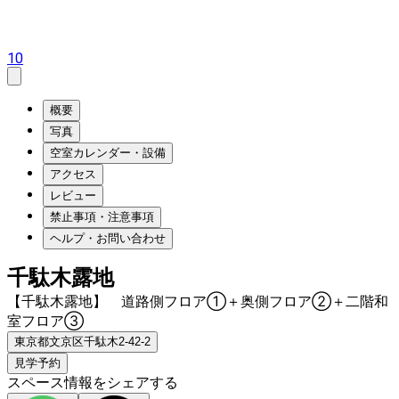
10
概要
写真
空室カレンダー・設備
アクセス
レビュー
禁止事項・注意事項
ヘルプ・お問い合わせ
千駄木露地
【千駄木露地】 道路側フロア①＋奥側フロア②＋二階和
室フロア③
東京都文京区千駄木2-42-2
見学予約
スペース情報をシェアする