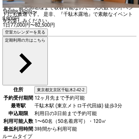
っぷりと入り、心地よい空間でゆったりとお過ごしいただけ
ます。 最大50名様まで収容可能なので、大人数でのイベン
1時間
8,250
円〜
トにも最適です。 是非、『千駄木露地』で素敵なイベント
8,800
円
をお楽しみください。
1日
77,000
円
〜
82,500
円
空室カレンダーを見る
定期利用の方はこちら
住所
東京都
文京区
千駄木2-42-2
予約受付期間
12ヶ月先まで予約可能
最寄駅
千駄木駅 (東京メトロ千代田線) 徒歩3分
申込期限
利用日の3日前まで予約可能
利用可能人数
1〜60名（50名着席可）・120㎡
最低利用時間
3時間から利用可能
ルームタイプ