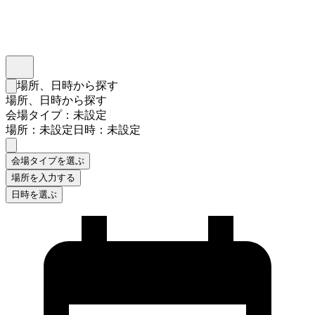
インスタベース
メニュー
場所、日時から探す
検索フォームを閉じる
場所、日時から探す
会場タイプ：未設定
場所：未設定
日時：未設定
会場タイプを選ぶ
場所を入力する
日時を選ぶ