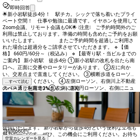
即時回答
🌟新小岩駅徒歩4分！ 駅チカ。シックで落ち着いたプライ
ベート空間！ 仕事や勉強に最適です。イヤホンを使用して
Zoom会議、リモート会議もOK🌟 ❕注意❕ ご予約時間外のご
利用は禁止しております。準備の時間も含めたご予約をお願
いいたします。 またご予約時間を超過しご利用さ
れた場合は超過分をご請求させていただきます。 🔹【価
格】 660円/60分～（税込み） 🔹【最寄り駅・当ビルまでの
ご案内】 新小岩駅 徒歩4分 ①新小岩駅の改札を出たら南
口へ。正面に交番やロータリーがあります。 ②左に向か
い、交差点まで直進してください。 ③横断歩道をローソン
の方へ渡ってください。 ④左側ローソン、右側川上不動産
...すべて読む
のバス通りを直進。 ⑤左側に100円ローソン、右側にニュ
スペースご利用で
3
%
ポイント還元
ーきや不動産があります。横断報道を渡りニューきや不動産
を左にして直進してください。 ⑥栗原医院のお向かいで
す。 🔹【広さ】 2㎡ １名様専用のプライベート空間。集中
力を高めて仕事や勉強に打ち込めます。また、Wi-Fiやエア
コンなどの基本的な設備も完備しており、快適な作業環境を
提供いたします。 新小岩駅から徒歩4分という便利な立地も
1時間
660
円
魅力の一つです。ぜひ、この機会にご利用ください。お待ち
空室カレンダーを見る