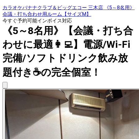
カラオケバナナクラブ＆ビッグエコー 三木店 《5～8名用》
会議・打ち合わせ用ルーム【サイズM】
今すぐ予約可能
インボイス対応
《5～8名用》【会議・打ち合
わせに最適👩‍💻】電源/Wi-Fi
完備/ソフトドリンク飲み放
題付き☕️の完全個室！