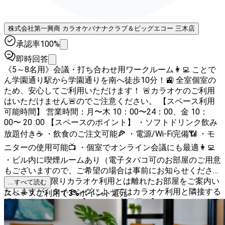
株式会社第一興商 カラオケバナナクラブ＆ビッグエコー 三木店
承認率100%
即時回答
《5～8名用》会議・打ち合わせ用ワークルーム👩‍💻 ことで
ん学園通り駅から学園通りを南へ徒歩10分！🚉 全室個室の
ため、安心してご利用いただけます！ 🚨カラオケのご利用
はいただけません🚨のでご注意ください。 【スペース利用
可能時間】 営業時間：月〜木 10：00〜24：00、金 10：
00〜 20 :00 【スペースのポイント】 ・ソフトドリンク飲み
放題付き☕️ ・飲食のご注文可能🍕 ・電源/Wi-Fi完備📶 ・モ
ニターの使用可能📺 ・個室でオンライン会議にも最適👩‍💻
・ビル内に喫煙ルームあり（電子タバコ可のお部屋のご用意
もございますので、ご希望の場合は事前にお知らせくださ
い） ※可能な限りカラオケ利用とは離れたお部屋をご案内い
...すべて読む
たしますが、タイミングによってはカラオケ利用と隣接する
スペースご利用で
3
%
ポイント還元
場合がございます。 【よくある利用用途】 ・リモートワー
ク／web会議／オンラインレッスン／自主学習／会議・商談
／セミナー・研修／オフサイトミーティング／面接・試験／