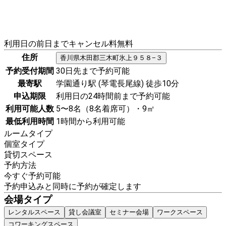
利用日の前日までキャンセル料無料
住所
香川県
木田郡三木町
氷上９５８−３
予約受付期間
30日先まで予約可能
最寄駅
学園通り駅 (琴電長尾線) 徒歩10分
申込期限
利用日の24時間前まで予約可能
利用可能人数
5〜8名（8名着席可）・9㎡
最低利用時間
1時間から利用可能
ルームタイプ
個室タイプ
貸切スペース
予約方法
今すぐ予約可能
予約申込みと同時に予約が確定します
会場タイプ
レンタルスペース
貸し会議室
セミナー会場
ワークスペース
コワーキングスペース