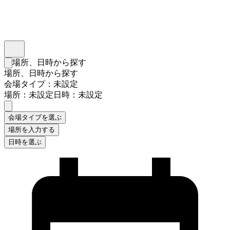
インスタベース
メニュー
場所、日時から探す
検索フォームを閉じる
場所、日時から探す
会場タイプ：未設定
場所：未設定
日時：未設定
会場タイプを選ぶ
場所を入力する
日時を選ぶ