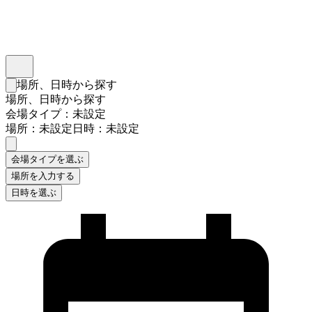
インスタベース
メニュー
場所、日時から探す
検索フォームを閉じる
場所、日時から探す
会場タイプ：未設定
場所：未設定
日時：未設定
会場タイプを選ぶ
場所を入力する
日時を選ぶ