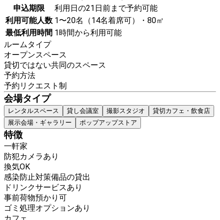
申込期限
利用日の21日前まで予約可能
利用可能人数
1〜20名（14名着席可）・80㎡
最低利用時間
1時間から利用可能
ルームタイプ
オープンスペース
貸切ではない共同のスペース
予約方法
予約リクエスト制
会場タイプ
レンタルスペース
貸し会議室
撮影スタジオ
貸切カフェ・飲食店
展示会場・ギャラリー
ポップアップストア
特徴
一軒家
防犯カメラあり
換気OK
感染防止対策備品の貸出
ドリンクサービスあり
事前荷物預かり可
ゴミ処理オプションあり
カフェ