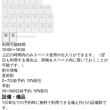
9
10
11
12
13
14
15
16
17
18
19
20
21
22
23
24
25
26
27
28
29
30
31
利用可能時間
10:00
〜
18:00
上記の時間内のみスペース使用や出入りができます。 （翌
日も利用する場合は、荷物をスペース内に置いておくことが
可能です。）
割引情報
直前割
0~7日前予約: 10%割引
早割
30~360日前予約: 10%割引
設備・備品
1日単位での予約時に無料で利用できる備え付けの設備類で
す。