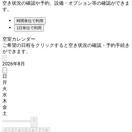
空き状況の確認や予約、設備・オプション等の確認ができま
す。
時間単位で利用
1日単位で利用
空室カレンダー
ご希望の日程をクリックすると空き状況の確認・予約手続き
ができます。
2026年8月
日
月
火
水
木
金
土
1
2
3
4
5
6
7
8