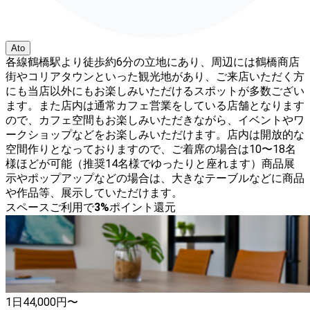
Ato
各線鶴橋駅より徒歩約6分の立地にあり、周辺には鶴橋商店
街やコリアタウンといった観光地があり、ご来店いただく方
にも当店以外にもお楽しみいただけるスポットが多数ござい
ます。また店内は通常カフェ営業をしている店舗となります
ので、カフェ空間もお楽しみいただきながら、イベントやワ
ークショップなどをお楽しみいただけます。店内は開放的な
空間作りとなっておりますので、ご着席の場合は10〜18名
様ほどが可能（推奨14名様でゆったりと座れます）商品展
示やポップアップなどの場合は、大きなテーブルなどに商品
や作品等、展示していただけます。
スペースご利用で
3
%
ポイント還元
1日
44,000
円〜